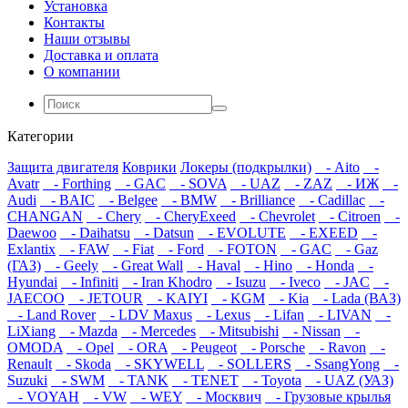
Установка
Контакты
Наши отзывы
Доставка и оплата
О компании
Категории
Защита двигателя
Коврики
Локеры (подкрылки)
- Aito
-
Avatr
- Forthing
- GAC
- SOVA
- UAZ
- ZAZ
- ИЖ
-
Audi
- BAIC
- Belgee
- BMW
- Brilliance
- Cadillac
-
CHANGAN
- Chery
- CheryExeed
- Chevrolet
- Citroen
-
Daewoo
- Daihatsu
- Datsun
- EVOLUTE
- EXEED
-
Exlantix
- FAW
- Fiat
- Ford
- FOTON
- GAC
- Gaz
(ГАЗ)
- Geely
- Great Wall
- Haval
- Hino
- Honda
-
Hyundai
- Infiniti
- Iran Khodro
- Isuzu
- Iveco
- JAC
-
JAECOO
- JETOUR
- KAIYI
- KGM
- Kia
- Lada (ВАЗ)
- Land Rover
- LDV Maxus
- Lexus
- Lifan
- LIVAN
-
LiXiang
- Mazda
- Mercedes
- Mitsubishi
- Nissan
-
OMODA
- Opel
- ORA
- Peugeot
- Porsche
- Ravon
-
Renault
- Skoda
- SKYWELL
- SOLLERS
- SsangYong
-
Suzuki
- SWM
- TANK
- TENET
- Toyota
- UAZ (УАЗ)
- VOYAH
- VW
- WEY
- Москвич
- Грузовые крылья