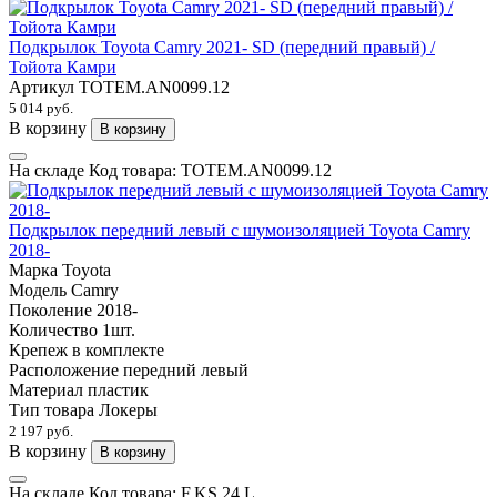
Подкрылок Toyota Camry 2021- SD (передний правый) /
Тойота Камри
Артикул
TOTEM.AN0099.12
5 014 руб.
В корзину
В корзину
На складе
Код товара:
TOTEM.AN0099.12
Подкрылок передний левый с шумоизоляцией Toyota Camry
2018-
Марка
Toyota
Модель
Camry
Поколение
2018-
Количество
1шт.
Крепеж
в комплекте
Расположение
передний левый
Материал
пластик
Тип товара
Локеры
2 197 руб.
В корзину
В корзину
На складе
Код товара:
F.KS.24.L