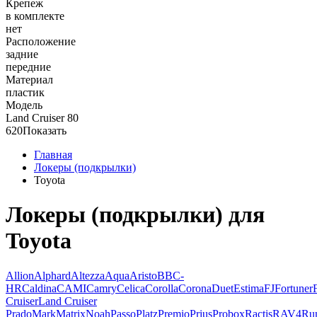
Крепеж
в комплекте
нет
Расположение
задние
передние
Материал
пластик
Модель
Land Cruiser 80
620
Показать
Главная
Локеры (подкрылки)
Toyota
Локеры (подкрылки) для
Toyota
Allion
Alphard
Altezza
Aqua
Aristo
BB
C-
HR
Caldina
CAMI
Camry
Celica
Corolla
Corona
Duet
Estima
FJ
Fortuner
Cruiser
Land Cruiser
Prado
Mark
Matrix
Noah
Passo
Platz
Premio
Prius
Probox
Ractis
RAV4
Ru