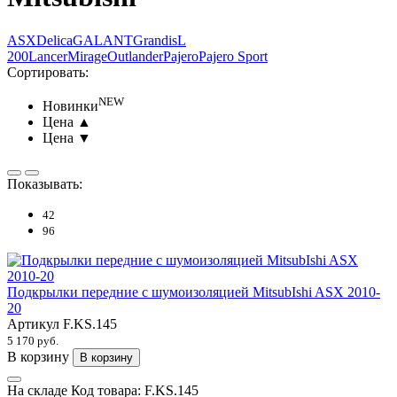
ASX
Delica
GALANT
Grandis
L
200
Lancer
Mirage
Outlander
Pajero
Pajero Sport
Сортировать:
NEW
Новинки
Цена ▲
Цена ▼
Показывать:
42
96
Подкрылки передние с шумоизоляцией MitsubIshi ASX 2010-
20
Артикул
F.KS.145
5 170 руб.
В корзину
В корзину
На складе
Код товара:
F.KS.145