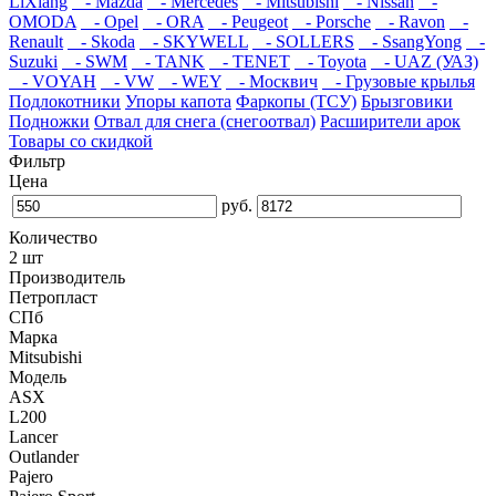
LiXiang
- Mazda
- Mercedes
- Mitsubishi
- Nissan
-
OMODA
- Opel
- ORA
- Peugeot
- Porsche
- Ravon
-
Renault
- Skoda
- SKYWELL
- SOLLERS
- SsangYong
-
Suzuki
- SWM
- TANK
- TENET
- Toyota
- UAZ (УАЗ)
- VOYAH
- VW
- WEY
- Москвич
- Грузовые крылья
Подлокотники
Упоры капота
Фаркопы (ТСУ)
Брызговики
Подножки
Отвал для снега (снегоотвал)
Расширители арок
Товары со скидкой
Фильтр
Цена
руб.
Количество
2 шт
Производитель
Петропласт
СПб
Марка
Mitsubishi
Модель
ASX
L200
Lancer
Outlander
Pajero