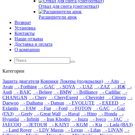
Отвал для снега (снегоотвал)
Расширители арок
Возврат
Установка
Контакты
Наши отзывы
Доставка и оплата
О компании
Категории
Защита двигателя
Коврики
Локеры (подкрылки)
- Aito
-
Avatr
- Forthing
- GAC
- SOVA
- UAZ
- ZAZ
- ИЖ
-
Audi
- BAIC
- Belgee
- BMW
- Brilliance
- Cadillac
-
CHANGAN
- Chery
- CheryExeed
- Chevrolet
- Citroen
-
Daewoo
- Daihatsu
- Datsun
- EVOLUTE
- EXEED
-
Exlantix
- FAW
- Fiat
- Ford
- FOTON
- GAC
- Gaz
(ГАЗ)
- Geely
- Great Wall
- Haval
- Hino
- Honda
-
Hyundai
- Infiniti
- Iran Khodro
- Isuzu
- Iveco
- JAC
-
JAECOO
- JETOUR
- KAIYI
- KGM
- Kia
- Lada (ВАЗ)
- Land Rover
- LDV Maxus
- Lexus
- Lifan
- LIVAN
-