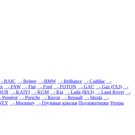
- BAIC
- Belgee
- BMW
- Brilliance
- Cadillac
-
ix
- FAW
- Fiat
- Ford
- FOTON
- GAC
- Gaz (ГАЗ)
-
OUR
- KAIYI
- KGM
- Kia
- Lada (ВАЗ)
- Land Rover
-
 Peugeot
- Porsche
- Ravon
- Renault
- Skoda
-
WEY
- Москвич
- Грузовые крылья
Подлокотники
Упоры