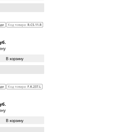
аде
Код товара:
R.CS.11.R
уб.
ину
В корзину
аде
Код товара:
F.K.237.L
уб.
ину
В корзину