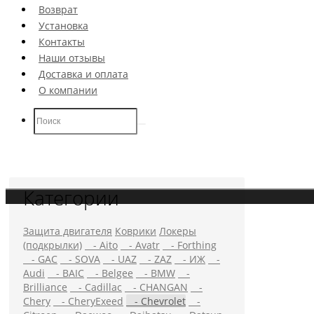
Возврат
Установка
Контакты
Наши отзывы
Доставка и оплата
О компании
Категории
Защита двигателя
Коврики
Локеры
(подкрылки)
- Aito
- Avatr
- Forthing
×
- GAC
- SOVA
- UAZ
- ZAZ
- ИЖ
-
Audi
- BAIC
- Belgee
- BMW
-
Brilliance
- Cadillac
- CHANGAN
-
Chery
- CheryExeed
- Chevrolet
-