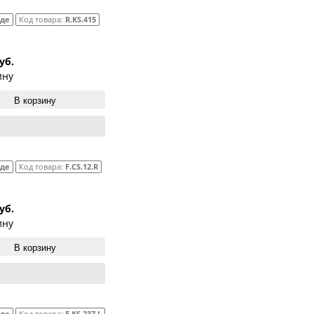
аде
Код товара:
R.KS.415
уб.
ину
В корзину
аде
Код товара:
F.CS.12.R
уб.
ину
В корзину
аде
Код товара:
F.KS.237.L