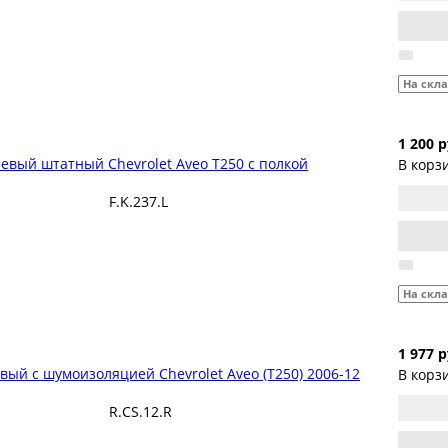
На скл
1 200 р
евый штатный Chevrolet Aveo T250 с полкой
В корз
F.K.237.L
На скл
1 977 р
ый с шумоизоляцией Chevrolet Aveo (T250) 2006-12
В корз
R.CS.12.R