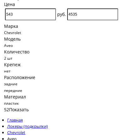
E-mail
Цена
руб.
я согласен 
Марка
Chevrolet
Модель
Aveo
Количество
2 шт
Крепеж
нет
Расположение
задние
передние
Материал
пластик
52
Показать
Главная
Локеры (подкрылки)
Chevrolet
Aveo