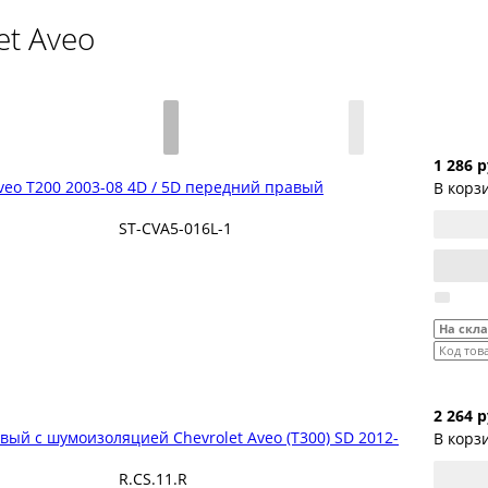
et Aveo
1 286 р
veo T200 2003-08 4D / 5D передний правый
В корз
ST-CVA5-016L-1
На скл
Код тов
2 264 р
ый с шумоизоляцией Chevrolet Aveo (T300) SD 2012-
В корз
R.CS.11.R