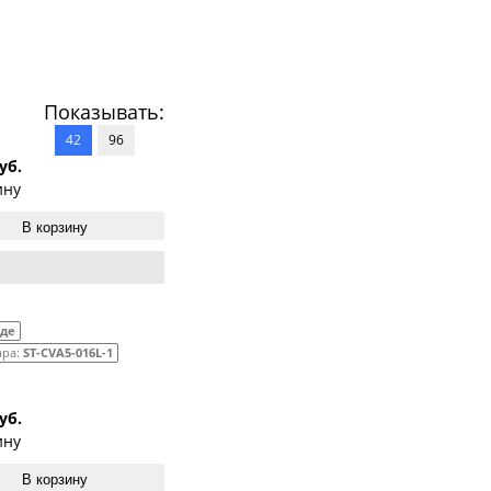
перезвоним
Мною прочитаны и я даю согласие с
документом
Политика
Конфиденциальности
Показывать:
Отправить
42
96
уб.
Продолжить покупки
ину
В корзину
аде
ара:
ST-CVA5-016L-1
уб.
ину
В корзину