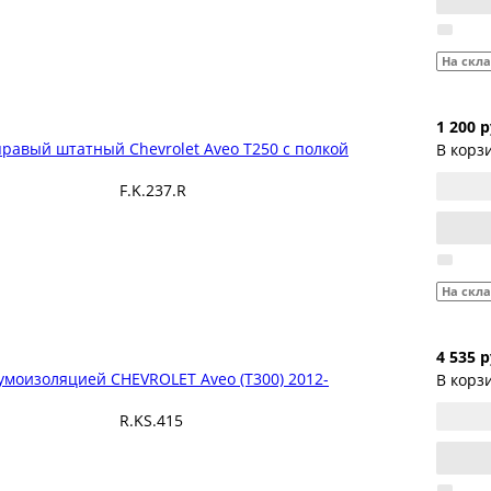
На скл
1 200 р
равый штатный Chevrolet Aveo T250 с полкой
В корз
F.K.237.R
На скл
4 535 р
умоизоляцией CHEVROLET Aveo (T300) 2012-
В корз
R.KS.415