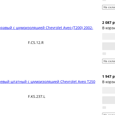
На скл
2 087 р
авый с шумоизоляцией Chevrolet Aveo (T200) 2002-
В корз
F.CS.12.R
На скл
1 947 р
евый штатный с шумоизоляцией Chevrolet Aveo T250
В корз
F.KS.237.L
На скл