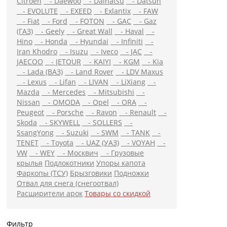
Citroen
- Daewoo
- Daihatsu
- Datsun
- EVOLUTE
- EXEED
- Exlantix
- FAW
- Fiat
- Ford
- FOTON
- GAC
- Gaz
(ГАЗ)
- Geely
- Great Wall
- Haval
-
Hino
- Honda
- Hyundai
- Infiniti
-
Iran Khodro
- Isuzu
- Iveco
- JAC
-
JAECOO
- JETOUR
- KAIYI
- KGM
- Kia
×
- Lada (ВАЗ)
- Land Rover
- LDV Maxus
- Lexus
- Lifan
- LIVAN
- LiXiang
-
Mazda
- Mercedes
- Mitsubishi
-
Nissan
- OMODA
- Opel
- ORA
-
Peugeot
- Porsche
- Ravon
- Renault
-
Skoda
- SKYWELL
- SOLLERS
-
SsangYong
- Suzuki
- SWM
- TANK
-
TENET
- Toyota
- UAZ (УАЗ)
- VOYAH
-
VW
- WEY
- Москвич
- Грузовые
крылья
Подлокотники
Упоры капота
Фаркопы (ТСУ)
Брызговики
Подножки
Отвал для снега (снегоотвал)
Расширители арок
Товары со скидкой
Имя
Фильтр