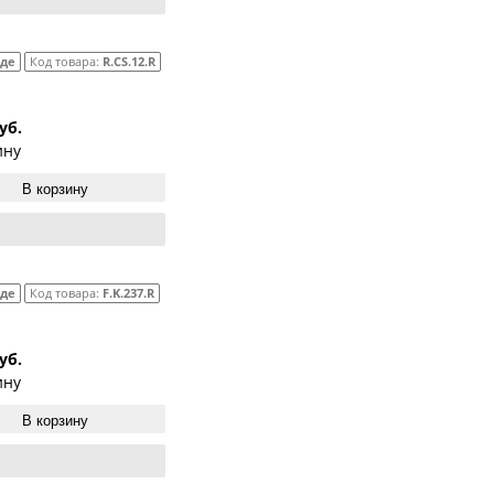
аде
Код товара:
R.CS.12.R
уб.
ину
В корзину
аде
Код товара:
F.K.237.R
уб.
ину
В корзину