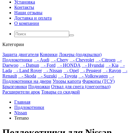
Установка
Контакты
Наши отзывы
Доставка и оплата
О компании
Категории
Защита двигателя
Коврики
Локеры (подкрылки)
Подлокотники
- Audi
- Chery
- Chevrolet
- Citroen
-
Daewoo
- Datsun
- Ford
- HONDA
- Hyundai
- Kia
-
Lada
- Land Rover
- Nissan
- Opel
- Peugeot
- Ravon
-
Renault
- Skoda
- Suzuki
- Toyota
- Volkswagen
-
Подлокотники на двери
Упоры капота
Фаркопы (ТСУ)
Брызговики
Подножки
Отвал для снега (снегоотвал)
Расширители арок
Товары со скидкой
Главная
Подлокотники
Nissan
Terrano
Подлокотники для Nissan