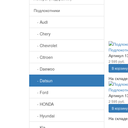
Подлокотники
- Audi
- Chery
- Chevrolet
Подлокотн
Артикул
1
- Citroen
2 595 руб.
В корзину
- Daewoo
На складе
- Datsun
Подлокотн
- Ford
Артикул
1
2 595 руб.
- HONDA
В корзину
- Hyundai
На складе
- Kia