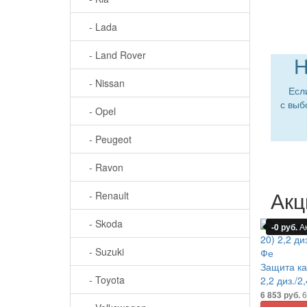
- Lada
- Land Rover
Н
- Nissan
Есл
с выб
- Opel
- Peugeot
- Ravon
Акц
- Renault
- Skoda
-0 руб.
А
- Suzuki
Защита ка
- Toyota
2,2 диз./2
6
6 853 руб.