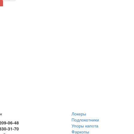
н
Локеры
Подлокотники
 209-06-48
Упоры капота
 330-31-70
Фаркопы