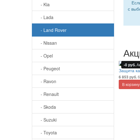
Есл
- Kia
с выб
- Lada
- Land Rover
- Nissan
Акц
- Opel
-0 руб.
А
- Peugeot
Защита ка
6
6 853 руб.
- Ravon
В корзину
- Renault
- Skoda
- Suzuki
- Toyota