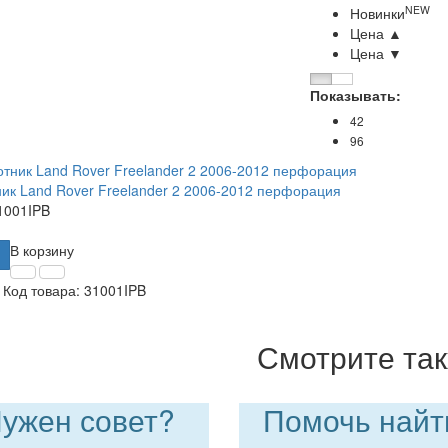
NEW
Новинки
Цена ▲
Цена ▼
Показывать:
42
96
ик Land Rover Freelander 2 2006-2012 перфорация
1001IPB
В корзину
Код товара:
31001IPB
Смотрите та
ужен совет?
Помочь найт