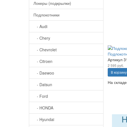
Локеры (подкрылки)
Подлокотники
- Audi
- Chery
- Chevrolet
Подлокотн
Артикул
3
- Citroen
2 595 руб.
В корзину
- Daewoo
На складе
- Datsun
- Ford
- HONDA
Н
- Hyundai