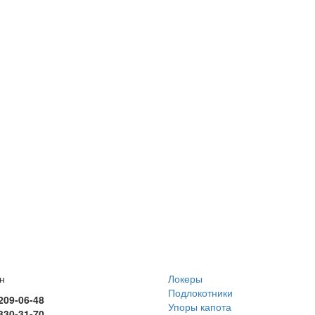
н
Локеры
Подлокотники
 209-06-48
Упоры капота
 330-31-70