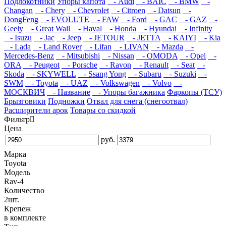
Подлокотники
Упоры капота
- Audi
- BAIC
- BMW
-
Changan
- Chery
- Chevrolet
- Citroen
- Datsun
-
DongFeng
- EVOLUTE
- FAW
- Ford
- GAC
- GAZ
-
Geely
- Great Wall
- Haval
- Honda
- Hyundai
- Infinity
- Isuzu
- Jac
- Jeep
- JETOUR
- JETTA
- KAIYI
- Kia
- Lada
- Land Rover
- Lifan
- LIVAN
- Mazda
-
Mercedes-Benz
- Mitsubishi
- Nissan
- OMODA
- Opel
-
ORA
- Peugeot
- Porsche
- Ravon
- Renault
- Seat
-
Skoda
- SKYWELL
- Ssang Yong
- Subaru
- Suzuki
-
SWM
- Toyota
- UAZ
- Volkswagen
- Volvo
-
МОСКВИЧ
- Название
- Упоры багажника
Фаркопы (ТСУ)
Брызговики
Подножки
Отвал для снега (снегоотвал)
Расширители арок
Товары со скидкой
Фильтр
Цена
руб.
Марка
Toyota
Модель
Rav-4
Количество
2шт.
Крепеж
в комплекте