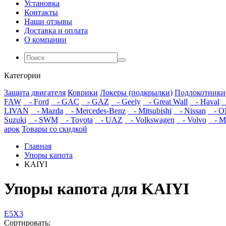
Установка
Контакты
Наши отзывы
Доставка и оплата
О компании
Категории
Защита двигателя
Коврики
Локеры (подкрылки)
Подлокотники
FAW
- Ford
- GAC
- GAZ
- Geely
- Great Wall
- Haval
LIVAN
- Mazda
- Mercedes-Benz
- Mitsubishi
- Nissan
- O
Suzuki
- SWM
- Toyota
- UAZ
- Volkswagen
- Volvo
- М
арок
Товары со скидкой
Главная
Упоры капота
KAIYI
Упоры капота для KAIYI
E5
X3
Сортировать: