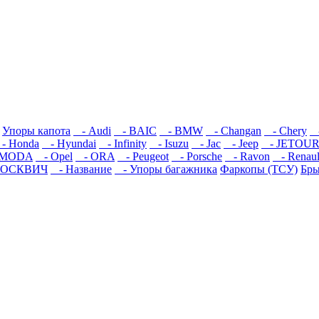
Упоры капота
- Audi
- BAIC
- BMW
- Changan
- Chery
-
- Honda
- Hyundai
- Infinity
- Isuzu
- Jac
- Jeep
- JETOU
MODA
- Opel
- ORA
- Peugeot
- Porsche
- Ravon
- Renaul
ОСКВИЧ
- Название
- Упоры багажника
Фаркопы (ТСУ)
Бры