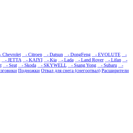
 Chevrolet
- Citroen
- Datsun
- DongFeng
- EVOLUTE
-
R
- JETTA
- KAIYI
- Kia
- Lada
- Land Rover
- Lifan
-
t
- Seat
- Skoda
- SKYWELL
- Ssang Yong
- Subaru
-
зговики
Подножки
Отвал для снега (снегоотвал)
Расширители