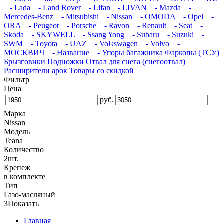
- Lada
- Land Rover
- Lifan
- LIVAN
- Mazda
-
Mercedes-Benz
- Mitsubishi
- Nissan
- OMODA
- Opel
-
ORA
- Peugeot
- Porsche
- Ravon
- Renault
- Seat
-
Skoda
- SKYWELL
- Ssang Yong
- Subaru
- Suzuki
-
SWM
- Toyota
- UAZ
- Volkswagen
- Volvo
-
МОСКВИЧ
- Название
- Упоры багажника
Фаркопы (ТСУ)
Брызговики
Подножки
Отвал для снега (снегоотвал)
Расширители арок
Товары со скидкой
Фильтр
Цена
руб.
Марка
Nissan
Модель
Teana
Количество
2шт.
Крепеж
в комплекте
Тип
Газо-масляный
3
Показать
Главная