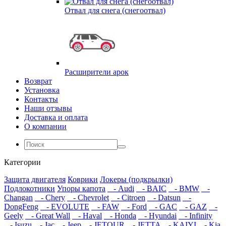
Отвал для снега (снегоотвал)
Расширители арок
Возврат
Установка
Контакты
Наши отзывы
Доставка и оплата
О компании
Категории
Защита двигателя
Коврики
Локеры (подкрылки)
Подлокотники
Упоры капота
- Audi
- BAIC
- BMW
-
Changan
- Chery
- Chevrolet
- Citroen
- Datsun
-
DongFeng
- EVOLUTE
- FAW
- Ford
- GAC
- GAZ
-
Geely
- Great Wall
- Haval
- Honda
- Hyundai
- Infinity
- Isuzu
- Jac
- Jeep
- JETOUR
- JETTA
- KAIYI
- Kia