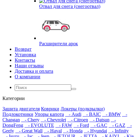
Отвал для снега (снегоотвал)
Расширители арок
Возврат
Установка
Контакты
Наши отзывы
Доставка и оплата
О компании
Категории
Защита двигателя
Коврики
Локеры (подкрылки)
Подлокотники
Упоры капота
- Audi
- BAIC
- BMW
-
Changan
- Chery
- Chevrolet
- Citroen
- Datsun
-
DongFeng
- EVOLUTE
- FAW
- Ford
- GAC
- GAZ
-
Geely
- Great Wall
- Haval
- Honda
- Hyundai
- Infinity
- Isuzu
- Jac
- Jeep
- JETOUR
- JETTA
- KAIYI
- Kia