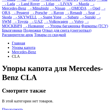
- Lada
- Land Rover
- Lifan
- LIVAN
- Mazda
-
Mercedes-Benz
- Mitsubishi
- Nissan
- OMODA
- Opel
-
ORA
- Peugeot
- Porsche
- Ravon
- Renault
- Seat
-
Skoda
- SKYWELL
- Ssang Yong
- Subaru
- Suzuki
-
SWM
- Toyota
- UAZ
- Volkswagen
- Volvo
-
МОСКВИЧ
- Название
- Упоры багажника
Фаркопы (ТСУ)
Брызговики
Подножки
Отвал для снега (снегоотвал)
Расширители арок
Товары со скидкой
Главная
Упоры капота
Mercedes-Benz
CLA
Упоры капота для Mercedes-
Benz CLA
Смотрите также
В этой категории нет товаров.
Продолжить