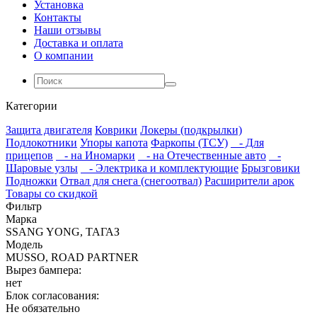
Установка
Контакты
Наши отзывы
Доставка и оплата
О компании
Категории
Защита двигателя
Коврики
Локеры (подкрылки)
Подлокотники
Упоры капота
Фаркопы (ТСУ)
- Для
прицепов
- на Иномарки
- на Отечественные авто
-
Шаровые узлы
- Электрика и комплектующие
Брызговики
Подножки
Отвал для снега (снегоотвал)
Расширители арок
Товары со скидкой
Фильтр
Марка
SSANG YONG, ТАГАЗ
Модель
MUSSO, ROAD PARTNER
Вырез бампера:
нет
Блок согласования:
Не обязательно