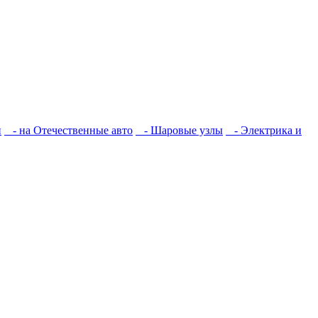
и
- на Отечественные авто
- Шаровые узлы
- Электрика и