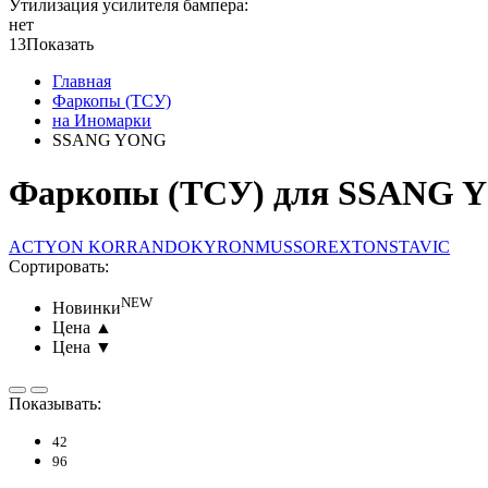
Утилизация усилителя бампера:
нет
13
Показать
Главная
Фаркопы (ТСУ)
на Иномарки
SSANG YONG
Фаркопы (ТСУ) для SSANG 
ACTYON
KORRANDO
KYRON
MUSSO
REXTON
STAVIC
Сортировать:
NEW
Новинки
Цена ▲
Цена ▼
Показывать:
42
96