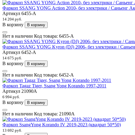
Фаркоп SSANG YONG Action 2010- без электрики / Саньенг А
Артикул
6455-A
14 204 руб.
В корзину
В корзину
Нет в наличии
Код товара:
6455-A
Фаркоп SSANG YONG Kyron (DJ) 2006- без электрики / Санье
Артикул
6452-A
14 675 руб.
В корзину
В корзину
Нет в наличии
Код товара:
6452-A
Фаркоп Tagaz Tiger, Ssang Yong Korando 1997-2011
Артикул
21090A
6 994 руб.
В корзину
В корзину
Нет в наличии
Код товара:
21090A
Фаркоп SsangYong Korando IV 2019-2023 (квадрат 50*50)
13 692 руб.