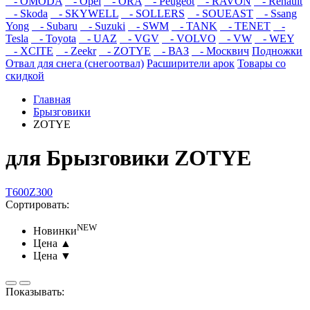
- OMODA
- Opel
- ORA
- Peugeot
- RAVON
- Renault
- Skoda
- SKYWELL
- SOLLERS
- SOUEAST
- Ssang
Yong
- Subaru
- Suzuki
- SWM
- TANK
- TENET
-
Tesla
- Toyota
- UAZ
- VGV
- VOLVO
- VW
- WEY
- XCITE
- Zeekr
- ZOTYE
- ВАЗ
- Москвич
Подножки
Отвал для снега (снегоотвал)
Расширители арок
Товары со
скидкой
Главная
Брызговики
ZOTYE
для Брызговики ZOTYE
T600
Z300
Сортировать:
NEW
Новинки
Цена ▲
Цена ▼
Показывать: