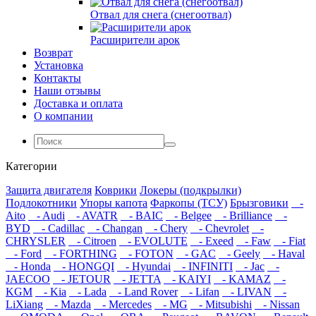
Отвал для снега (снегоотвал)
Расширители арок
Возврат
Установка
Контакты
Наши отзывы
Доставка и оплата
О компании
Категории
Защита двигателя
Коврики
Локеры (подкрылки)
Подлокотники
Упоры капота
Фаркопы (ТСУ)
Брызговики
-
Aito
- Audi
- AVATR
- BAIC
- Belgee
- Brilliance
-
BYD
- Cadillac
- Changan
- Chery
- Chevrolet
-
CHRYSLER
- Citroen
- EVOLUTE
- Exeed
- Faw
- Fiat
- Ford
- FORTHING
- FOTON
- GAC
- Geely
- Haval
- Honda
- HONGQI
- Hyundai
- INFINITI
- Jac
-
JAECOO
- JETOUR
- JETTA
- KAIYI
- KAMAZ
-
KGM
- Kia
- Lada
- Land Rover
- Lifan
- LIVAN
-
LiXiang
- Mazda
- Mercedes
- MG
- Mitsubishi
- Nissan