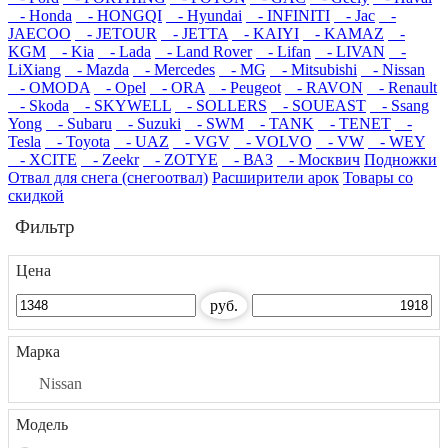
- Honda
- HONGQI
- Hyundai
- INFINITI
- Jac
-
JAECOO
- JETOUR
- JETTA
- KAIYI
- KAMAZ
-
KGM
- Kia
- Lada
- Land Rover
- Lifan
- LIVAN
-
LiXiang
- Mazda
- Mercedes
- MG
- Mitsubishi
- Nissan
- OMODA
- Opel
- ORA
- Peugeot
- RAVON
- Renault
- Skoda
- SKYWELL
- SOLLERS
- SOUEAST
- Ssang
Yong
- Subaru
- Suzuki
- SWM
- TANK
- TENET
-
Tesla
- Toyota
- UAZ
- VGV
- VOLVO
- VW
- WEY
- XCITE
- Zeekr
- ZOTYE
- ВАЗ
- Москвич
Подножки
Отвал для снега (снегоотвал)
Расширители арок
Товары со
скидкой
Фильтр
Цена
руб.
Марка
Nissan
Модель