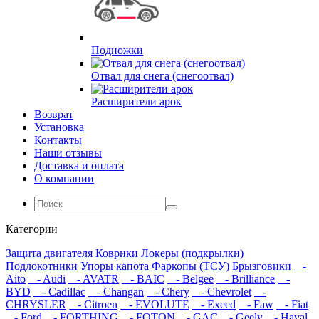
Подножки
Отвал для снега (снегоотвал)
Расширители арок
Возврат
Установка
Контакты
Наши отзывы
Доставка и оплата
О компании
Категории
Защита двигателя
Коврики
Локеры (подкрылки)
Подлокотники
Упоры капота
Фаркопы (ТСУ)
Брызговики
-
Aito
- Audi
- AVATR
- BAIC
- Belgee
- Brilliance
-
BYD
- Cadillac
- Changan
- Chery
- Chevrolet
-
CHRYSLER
- Citroen
- EVOLUTE
- Exeed
- Faw
- Fiat
- Ford
- FORTHING
- FOTON
- GAC
- Geely
- Haval