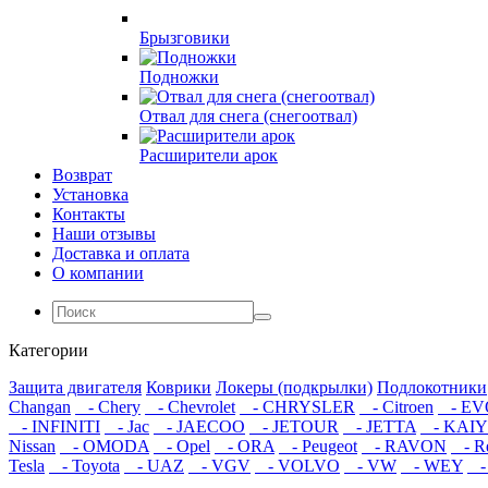
Брызговики
Подножки
Отвал для снега (снегоотвал)
Расширители арок
Возврат
Установка
Контакты
Наши отзывы
Доставка и оплата
О компании
Категории
Защита двигателя
Коврики
Локеры (подкрылки)
Подлокотники
Changan
- Chery
- Chevrolet
- CHRYSLER
- Citroen
- EV
- INFINITI
- Jac
- JAECOO
- JETOUR
- JETTA
- KAIY
Nissan
- OMODA
- Opel
- ORA
- Peugeot
- RAVON
- Re
Tesla
- Toyota
- UAZ
- VGV
- VOLVO
- VW
- WEY
-