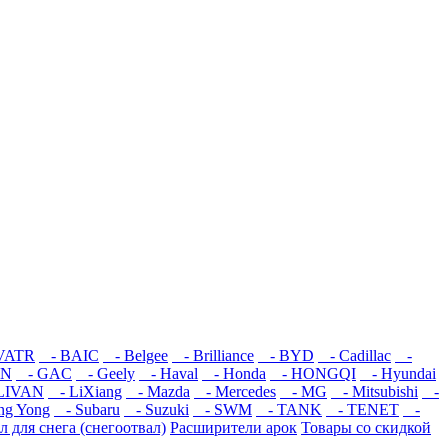
VATR
- BAIC
- Belgee
- Brilliance
- BYD
- Cadillac
-
ON
- GAC
- Geely
- Haval
- Honda
- HONGQI
- Hyundai
LIVAN
- LiXiang
- Mazda
- Mercedes
- MG
- Mitsubishi
-
ng Yong
- Subaru
- Suzuki
- SWM
- TANK
- TENET
-
л для снега (снегоотвал)
Расширители арок
Товары со скидкой