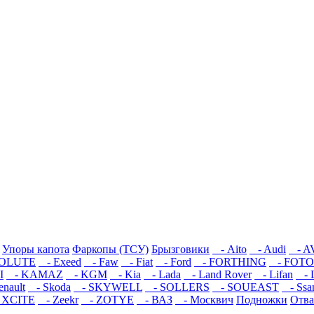
Упоры капота
Фаркопы (ТСУ)
Брызговики
- Aito
- Audi
- A
OLUTE
- Exeed
- Faw
- Fiat
- Ford
- FORTHING
- FOT
I
- KAMAZ
- KGM
- Kia
- Lada
- Land Rover
- Lifan
- 
nault
- Skoda
- SKYWELL
- SOLLERS
- SOUEAST
- Ssa
 XCITE
- Zeekr
- ZOTYE
- ВАЗ
- Москвич
Подножки
Отва