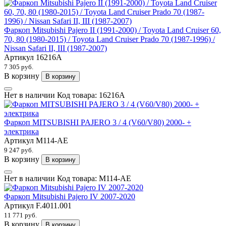
Фаркоп Mitsubishi Pajero II (1991-2000) / Toyota Land Cruiser 60,
70, 80 (1980-2015) / Toyota Land Cruiser Prado 70 (1987-1996) /
Nissan Safari II, III (1987-2007)
Артикул
16216A
7 305 руб.
В корзину
В корзину
Нет в наличии
Код товара:
16216A
Фаркоп MITSUBISHI PAJERO 3 / 4 (V60/V80) 2000- +
электрика
Артикул
M114-AE
9 247 руб.
В корзину
В корзину
Нет в наличии
Код товара:
M114-AE
Фаркоп Mitsubishi Pajero IV 2007-2020
Артикул
F.4011.001
11 771 руб.
В корзину
В корзину