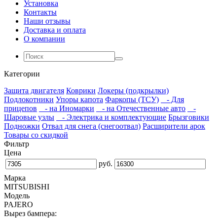
Установка
Контакты
Наши отзывы
Доставка и оплата
О компании
Категории
Защита двигателя
Коврики
Локеры (подкрылки)
Подлокотники
Упоры капота
Фаркопы (ТСУ)
- Для
прицепов
- на Иномарки
- на Отечественные авто
-
Шаровые узлы
- Электрика и комплектующие
Брызговики
Подножки
Отвал для снега (снегоотвал)
Расширители арок
Товары со скидкой
Фильтр
Цена
руб.
Марка
MITSUBISHI
Модель
PAJERO
Вырез бампера: