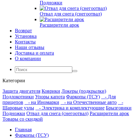
Подножки
Отвал для снега (снегоотвал)
Расширители арок
Возврат
Установка
Контакты
Наши отзывы
Доставка и оплата
О компании
Категории
Защита двигателя
Коврики
Локеры (подкрылки)
Подлокотники
Упоры капота
Фаркопы (ТСУ)
- Для
прицепов
- на Иномарки
- на Отечественные авто
-
Шаровые узлы
- Электрика и комплектующие
Брызговики
Подножки
Отвал для снега (снегоотвал)
Расширители арок
Товары со скидкой
Главная
Фаркопы (ТСУ)