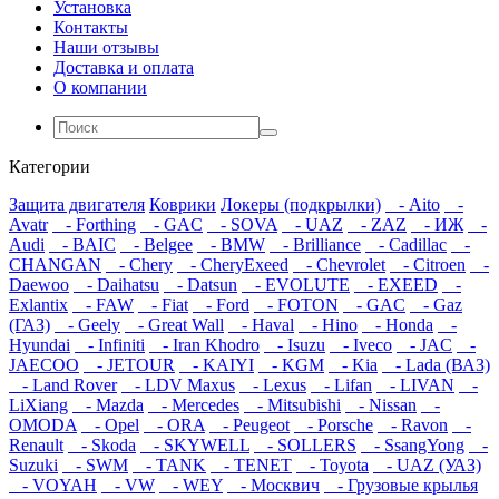
Установка
Контакты
Наши отзывы
Доставка и оплата
О компании
Категории
Защита двигателя
Коврики
Локеры (подкрылки)
- Aito
-
Avatr
- Forthing
- GAC
- SOVA
- UAZ
- ZAZ
- ИЖ
-
Audi
- BAIC
- Belgee
- BMW
- Brilliance
- Cadillac
-
CHANGAN
- Chery
- CheryExeed
- Chevrolet
- Citroen
-
Daewoo
- Daihatsu
- Datsun
- EVOLUTE
- EXEED
-
Exlantix
- FAW
- Fiat
- Ford
- FOTON
- GAC
- Gaz
(ГАЗ)
- Geely
- Great Wall
- Haval
- Hino
- Honda
-
Hyundai
- Infiniti
- Iran Khodro
- Isuzu
- Iveco
- JAC
-
JAECOO
- JETOUR
- KAIYI
- KGM
- Kia
- Lada (ВАЗ)
- Land Rover
- LDV Maxus
- Lexus
- Lifan
- LIVAN
-
LiXiang
- Mazda
- Mercedes
- Mitsubishi
- Nissan
-
OMODA
- Opel
- ORA
- Peugeot
- Porsche
- Ravon
-
Renault
- Skoda
- SKYWELL
- SOLLERS
- SsangYong
-
Suzuki
- SWM
- TANK
- TENET
- Toyota
- UAZ (УАЗ)
- VOYAH
- VW
- WEY
- Москвич
- Грузовые крылья